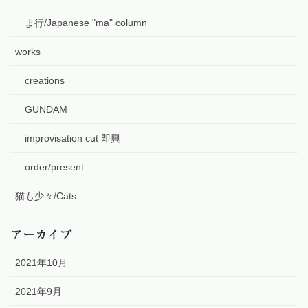
ま行/Japanese "ma" column
works
creations
GUNDAM
improvisation cut 即興
order/present
猫も少々/Cats
アーカイブ
2021年10月
2021年9月