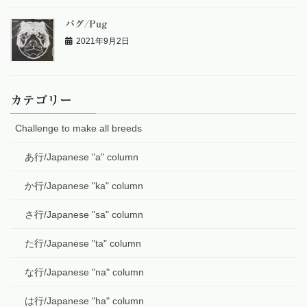
パグ/Pug
2021年9月2日
カテゴリー
Challenge to make all breeds
あ行/Japanese "a" column
か行/Japanese "ka" column
さ行/Japanese "sa" column
た行/Japanese "ta" column
な行/Japanese "na" column
は行/Japanese "ha" column