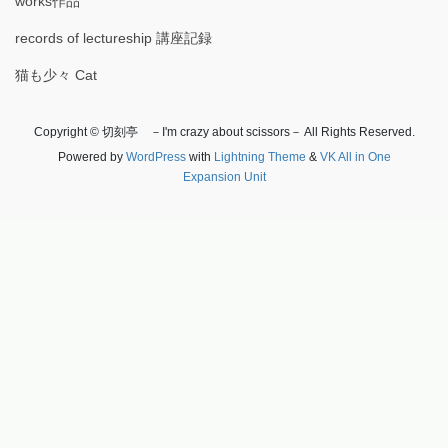
works作品
records of lectureship 講座記録
猫も少々 Cat
Copyright © 切刻亭 －I'm crazy about scissors－ All Rights Reserved.
Powered by
WordPress
with
Lightning Theme
&
VK All in One
Expansion Unit