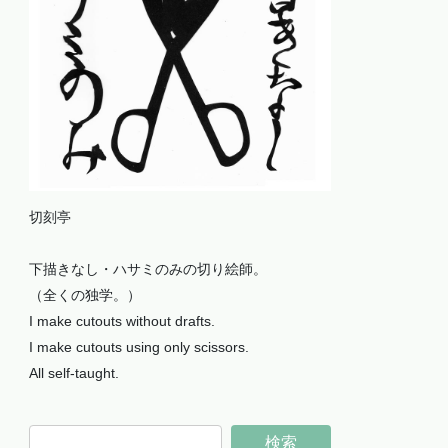
切刻亭
下描きなし・ハサミのみの切り絵師。
（全くの独学。）
I make cutouts without drafts.
I make cutouts using only scissors.
All self-taught.