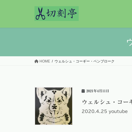
コ
ナ
ン
ビ
テ
ゲ
ン
ー
ツ
シ
へ
ョ
ス
ン
キ
に
ッ
移
HOME
ウェルシュ・コーギー・ペンブローク
プ
動
2021年4月11日
ウェルシュ・コーギー・
2020.4.25 youtube