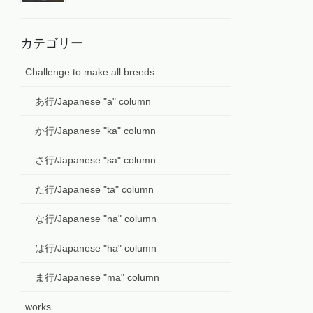
カテゴリー
Challenge to make all breeds
あ行/Japanese "a" column
か行/Japanese "ka" column
さ行/Japanese "sa" column
た行/Japanese "ta" column
な行/Japanese "na" column
は行/Japanese "ha" column
ま行/Japanese "ma" column
works