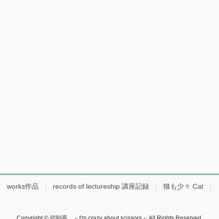
works作品
records of lectureship 講座記録
猫も少々 Cat
Copyright © 切刻亭 －I'm crazy about scissors－ All Rights Reserved.