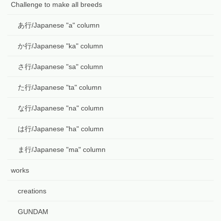
Challenge to make all breeds
あ行/Japanese "a" column
か行/Japanese "ka" column
さ行/Japanese "sa" column
た行/Japanese "ta" column
な行/Japanese "na" column
は行/Japanese "ha" column
ま行/Japanese "ma" column
works
creations
GUNDAM