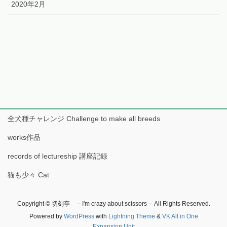
2020年2月
全犬種チャレンジ Challenge to make all breeds
works作品
records of lectureship 講座記録
猫も少々 Cat
Copyright © 切刻亭 －I'm crazy about scissors－ All Rights Reserved.
Powered by
WordPress
with
Lightning Theme
&
VK All in One
Expansion Unit