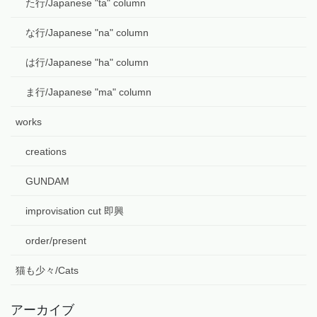
た行/Japanese "ta" column
な行/Japanese "na" column
は行/Japanese "ha" column
ま行/Japanese "ma" column
works
creations
GUNDAM
improvisation cut 即興
order/present
猫も少々/Cats
アーカイブ