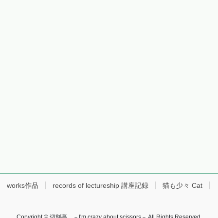
works作品
records of lectureship 講座記録
猫も少々 Cat
Copyright © 切刻亭 －I'm crazy about scissors－ All Rights Reserved.