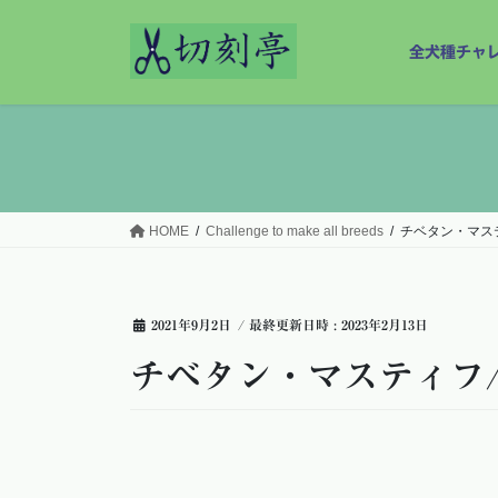
コ
ナ
ン
ビ
全犬種チャレンジ
テ
ゲ
ン
ー
ツ
シ
へ
ョ
ス
ン
キ
に
ッ
移
HOME
Challenge to make all breeds
チベタン・マスティフ/
プ
動
2021年9月2日
/ 最終更新日時 :
2023年2月13日
チベタン・マスティフ/Tibe