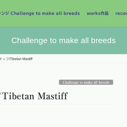
 Challenge to make all breeds
works作品
reco
Challenge to make all breeds
Tibetan Mastiff
Challenge to make all breeds
tan Mastiff