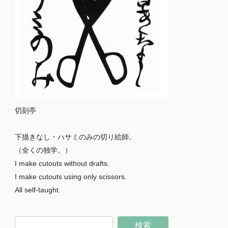
切刻亭
下描きなし・ハサミのみの切り絵師。
（全くの独学。）
I make cutouts without drafts.
I make cutouts using only scissors.
All self-taught.