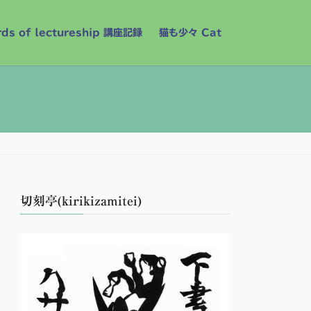
rds of lectureship 講座記録
猫も少々 Cat
切刻亭(kirikizamitei)