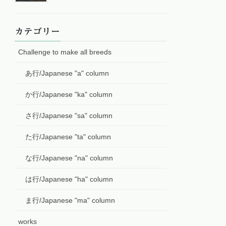
カテゴリー
Challenge to make all breeds
あ行/Japanese "a" column
か行/Japanese "ka" column
さ行/Japanese "sa" column
た行/Japanese "ta" column
な行/Japanese "na" column
は行/Japanese "ha" column
ま行/Japanese "ma" column
works