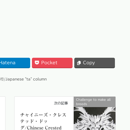
Hatena
Pocket
Copy
行/Japanese "ta" column
Challenge to make all
次の記事
breeds
チャイニーズ・クレス
テッド・ドッ
グ/Chinese Crested